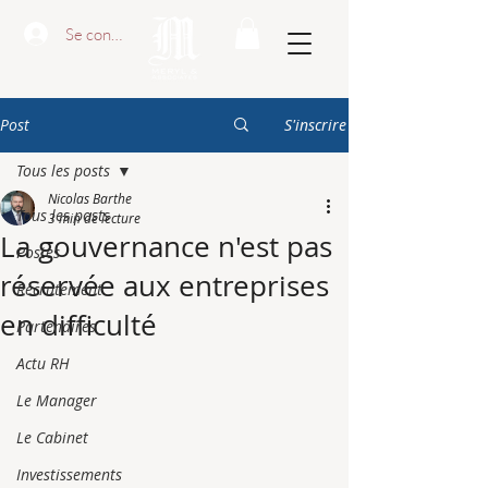
Se connecter
Post
S'inscrire
Tous les posts
Nicolas Barthe
Tous les posts
3 min de lecture
La gouvernance n'est pas
Postes
réservée aux entreprises
Recrutement
en difficulté
Partenaires
Actu RH
Le Manager
Le Cabinet
Investissements