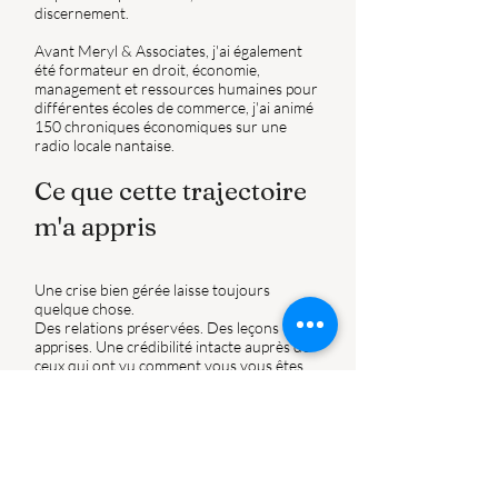
discernement.
Avant Meryl & Associates, j'ai également
été formateur en droit, économie,
management et ressources humaines pour
différentes écoles de commerce, j'ai animé
150 chroniques économiques sur une
radio locale nantaise.
Ce que cette trajectoire
m'a appris
Une crise bien gérée laisse toujours
quelque chose.
Des relations préservées. Des leçons
apprises. Une crédibilité intacte auprès de
ceux qui ont vu comment vous vous êtes
comporté sous pression.
C'est ce que j'essaie de transmettre à
chaque dirigeant que j'accompagne.