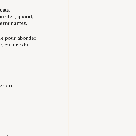
cats, 
aborder, quand, 
terminantes.
ise pour aborder 
, culture du 
e son 