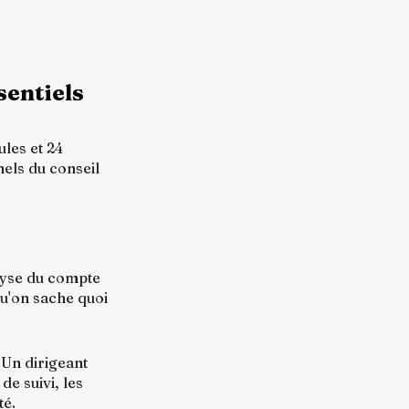
entiels
les et 24 
els du conseil 
lyse du compte 
qu'on sache quoi 
 Un dirigeant 
e suivi, les 
té.