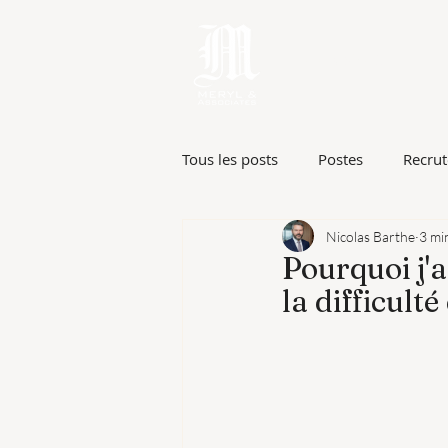
Le Cabinet
Tous les posts
Postes
Recru
Nicolas Barthe
3 mi
Le Cabinet
Investissements
Pourquoi j'a
la difficult