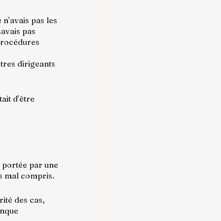
n'avais pas les 
savais pas 
 procédures 
tres dirigeants 
ait d'être 
, portée par une 
s mal compris.
ité des cas, 
anque 