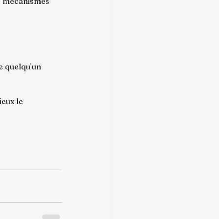
es mécanismes 
e quelqu'un 
eux le 