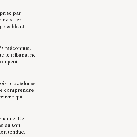
prise par 
 avec les 
ossible et 
ifs méconnus, 
e le tribunal ne 
on peut 
rois procédures 
 de comprendre 
nœuvre qui 
rnance. Ce 
es ou son 
ion tendue.