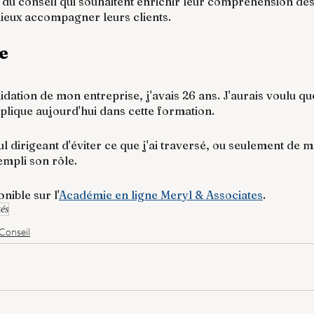
 du conseil qui souhaitent enrichir leur compréhension d
ieux accompagner leurs clients.
e
uidation de mon entreprise, j'avais 26 ans. J'aurais voulu qu
xplique aujourd'hui dans cette formation.
ul dirigeant d'éviter ce que j'ai traversé, ou seulement de mi
empli son rôle.
nible sur l'
Académie en ligne Meryl & Associates
.
tés
Conseil