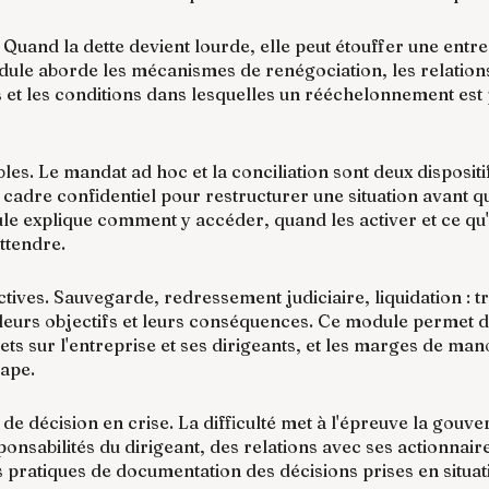
 Quand la dette devient lourde, elle peut étouffer une entre
odule aborde les mécanismes de renégociation, les relations
 et les conditions dans lesquelles un rééchelonnement est p
es. Le mandat ad hoc et la conciliation sont deux disposit
n cadre confidentiel pour restructurer une situation avant qu
ule explique comment y accéder, quand les activer et ce qu'
ttendre.
tives. Sauvegarde, redressement judiciaire, liquidation : t
s leurs objectifs et leurs conséquences. Ce module permet
fets sur l'entreprise et ses dirigeants, et les marges de ma
tape.
de décision en crise. La difficulté met à l'épreuve la gouve
onsabilités du dirigeant, des relations avec ses actionnair
s pratiques de documentation des décisions prises en situat