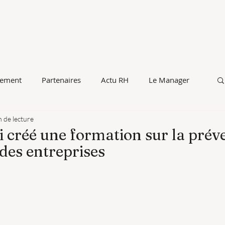
Conseil
Education
Conférences
tement
Partenaires
Actu RH
Le Manager
n de lecture
Education
Conseil
i créé une formation sur la prév
é des entreprises